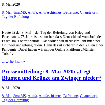
8. Mai 2020
8. Mai
,
8maiMS
,
Antifa
,
Antifaschismus
,
Befreiung
,
Change.org
,
Tag der Befreiung
Heute ist der 8. Mai – der Tag der Befreiung von Krieg und
Faschismus. 75 Jahre ist es nun her, dass Deutschland vom Joch des
Faschismus befreit wurde. Das wollen wir in diesem Jahr mit einer
Online-Kundgebung feiern. Denn das ist sicherer in den Zeiten einer
Pandemie. Dabei haben wir mit der Online-Plattform „Münster
Tube“ …
... weiterlesen »
Pressemitteilung: 8. Mai 2020: „Legt
Blumen und Kränze am Zwinger nieder“
8. Mai 2020
8. Mai
,
8maiMS
,
Antifa
,
Antifaschismus
,
Befreiung
,
Change.org
,
Tag der Befreiung