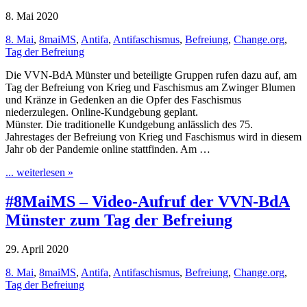
8. Mai 2020
8. Mai
,
8maiMS
,
Antifa
,
Antifaschismus
,
Befreiung
,
Change.org
,
Tag der Befreiung
Die VVN-BdA Münster und beteiligte Gruppen rufen dazu auf, am
Tag der Befreiung von Krieg und Faschismus am Zwinger Blumen
und Kränze in Gedenken an die Opfer des Faschismus
niederzulegen. Online-Kundgebung geplant.
Münster. Die traditionelle Kundgebung anlässlich des 75.
Jahrestages der Befreiung von Krieg und Faschismus wird in diesem
Jahr ob der Pandemie online stattfinden. Am …
... weiterlesen »
#8MaiMS – Video-Aufruf der VVN-BdA
Münster zum Tag der Befreiung
29. April 2020
8. Mai
,
8maiMS
,
Antifa
,
Antifaschismus
,
Befreiung
,
Change.org
,
Tag der Befreiung