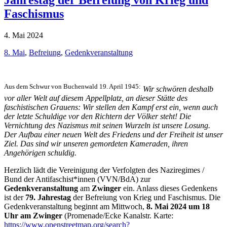
Faschismus
4. Mai 2024
8. Mai
,
Befreiung
,
Gedenkveranstaltung
Aus dem Schwur von Buchenwald 19. April 1945:
Wir schwören deshalb
vor aller Welt auf diesem Appellplatz, an dieser Stätte des
faschistischen Grauens: Wir stellen den Kampf erst ein, wenn auch
der letzte Schuldige vor den Richtern der Völker steht! Die
Vernichtung des Nazismus mit seinen Wurzeln ist unsere Losung.
Der Aufbau einer neuen Welt des Friedens und der Freiheit ist unser
Ziel. Das sind wir unseren gemordeten Kameraden, ihren
Angehörigen schuldig.
Herzlich lädt die Vereinigung der Verfolgten des Naziregimes /
Bund der Antifaschist*innen (VVN/BdA) zur
Gedenkveranstaltung
am
Zwinger
ein. Anlass dieses Gedenkens
ist der
79.
Jahrestag
der Befreiung von Krieg und Faschismus. Die
Gedenkveranstaltung beginnt am Mittwoch,
8. Mai 2024 um 18
Uhr am Zwinger
(Promenade/Ecke Kanalstr. Karte:
https://www.openstreetmap.org/search?