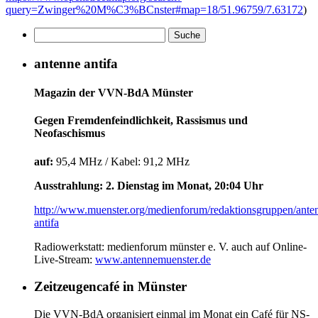
query=Zwinger%20M%C3%BCnster#map=18/51.96759/7.63172
)
antenne antifa
Magazin der VVN-BdA Münster
Gegen Fremdenfeindlichkeit, Rassismus und
Neofaschismus
auf:
95,4 MHz / Kabel: 91,2 MHz
Ausstrahlung: 2. Dienstag im Monat, 20:04 Uhr
http://www.muenster.org/medienforum/redaktionsgruppen/ante
antifa
Radiowerkstatt: medienforum münster e. V. auch auf Online-
Live-Stream:
www.antennemuenster.de
Zeitzeugencafé in Münster
Die VVN-BdA organisiert einmal im Monat ein Café für NS-