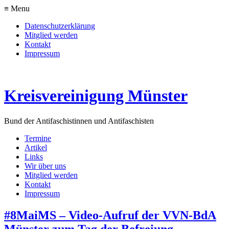
≡ Menu
Datenschutzerklärung
Mitglied werden
Kontakt
Impressum
Kreisvereinigung Münster
Bund der Antifaschistinnen und Antifaschisten
Termine
Artikel
Links
Wir über uns
Mitglied werden
Kontakt
Impressum
#8MaiMS – Video-Aufruf der VVN-BdA
Münster zum Tag der Befreiung