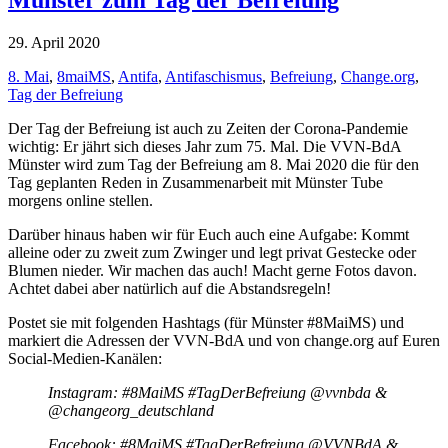
29. April 2020
8. Mai
,
8maiMS
,
Antifa
,
Antifaschismus
,
Befreiung
,
Change.org
,
Tag der Befreiung
Der Tag der Befreiung ist auch zu Zeiten der Corona-Pandemie
wichtig: Er jährt sich dieses Jahr zum 75. Mal. Die VVN-BdA
Münster wird zum Tag der Befreiung am 8. Mai 2020 die für den
Tag geplanten Reden in Zusammenarbeit mit Münster Tube
morgens online stellen.
Darüber hinaus haben wir für Euch auch eine Aufgabe: Kommt
alleine oder zu zweit zum Zwinger und legt privat Gestecke oder
Blumen nieder. Wir machen das auch! Macht gerne Fotos davon.
Achtet dabei aber natürlich auf die Abstandsregeln!
Postet sie mit folgenden Hashtags (für Münster #8MaiMS) und
markiert die Adressen der VVN-BdA und von change.org auf Euren
Social-Medien-Kanälen:
Instagram: #8MaiMS #TagDerBefreiung @vvnbda &
@changeorg_deutschland
Facebook: #8MaiMS #TagDerBefreiung @VVNBdA &