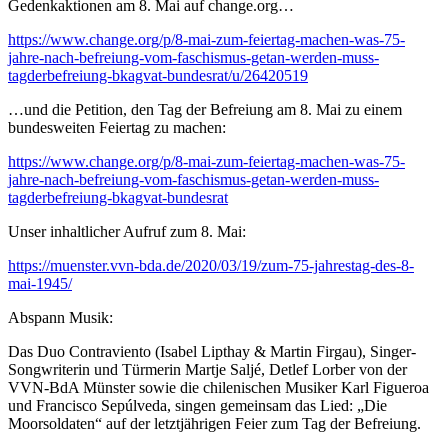
Gedenkaktionen am 8. Mai auf change.org…
https://www.change.org/p/8-mai-zum-feiertag-machen-was-75-
jahre-nach-befreiung-vom-faschismus-getan-werden-muss-
tagderbefreiung-bkagvat-bundesrat/u/26420519
…und die Petition, den Tag der Befreiung am 8. Mai zu einem
bundesweiten Feiertag zu machen:
https://www.change.org/p/8-mai-zum-feiertag-machen-was-75-
jahre-nach-befreiung-vom-faschismus-getan-werden-muss-
tagderbefreiung-bkagvat-bundesrat
Unser inhaltlicher Aufruf zum 8. Mai:
https://muenster.vvn-bda.de/2020/03/19/zum-75-jahrestag-des-8-
mai-1945/
Abspann Musik:
Das Duo Contraviento (Isabel Lipthay & Martin Firgau), Singer-
Songwriterin und Türmerin Martje Saljé, Detlef Lorber von der
VVN-BdA Münster sowie die chilenischen Musiker Karl Figueroa
und Francisco Sepúlveda, singen gemeinsam das Lied: „Die
Moorsoldaten“ auf der letztjährigen Feier zum Tag der Befreiung.