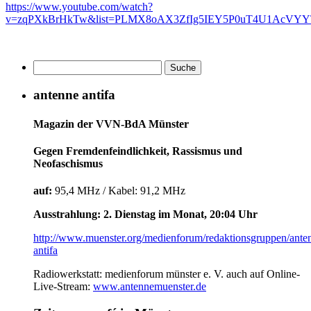
https://www.youtube.com/watch?
v=zqPXkBrHkTw&list=PLMX8oAX3ZfIg5IEY5P0uT4U1AcVYY
antenne antifa
Magazin der VVN-BdA Münster
Gegen Fremdenfeindlichkeit, Rassismus und
Neofaschismus
auf:
95,4 MHz / Kabel: 91,2 MHz
Ausstrahlung: 2. Dienstag im Monat, 20:04 Uhr
http://www.muenster.org/medienforum/redaktionsgruppen/ante
antifa
Radiowerkstatt: medienforum münster e. V. auch auf Online-
Live-Stream:
www.antennemuenster.de