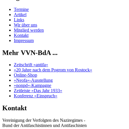
Termine
Artikel
Links
Wir über uns
Mitglied werden
Kontakt
Impressum
Mehr VVN-BdA ...
Zeitschrift »antifa«
»20 Jahre nach dem Pogrom von Rostock«
Online-Shop
»Neofa«-Ausstellung
»nonpd«-Kampagne
Zeitleiste »Das Jahr 1933«
Konferenz »Einspruch«
Kontakt
Vereinigung der Verfolgten des Naziregimes -
Bund der Antifaschistinnen und Antifaschisten