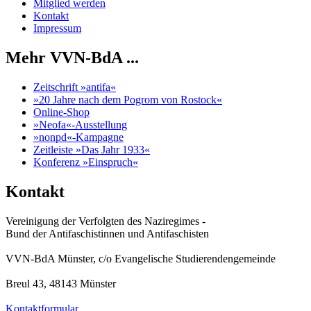
Mitglied werden
Kontakt
Impressum
Mehr VVN-BdA ...
Zeitschrift »antifa«
»20 Jahre nach dem Pogrom von Rostock«
Online-Shop
»Neofa«-Ausstellung
»nonpd«-Kampagne
Zeitleiste »Das Jahr 1933«
Konferenz »Einspruch«
Kontakt
Vereinigung der Verfolgten des Naziregimes -
Bund der Antifaschistinnen und Antifaschisten
VVN-BdA Münster, c/o Evangelische Studierendengemeinde
Breul 43, 48143 Münster
Kontaktformular