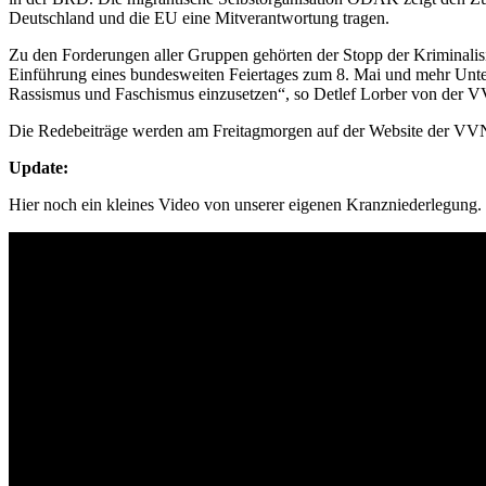
Deutschland und die EU eine Mitverantwortung tragen.
Zu den Forderungen aller Gruppen gehörten der Stopp der Kriminalis
Einführung eines bundesweiten Feiertages zum 8. Mai und mehr Unter
Rassismus und Faschismus einzusetzen“, so Detlef Lorber von der VV
Die Redebeiträge werden am Freitagmorgen auf der Website der V
Update:
Hier noch ein kleines Video von unserer eigenen Kranzniederlegung.