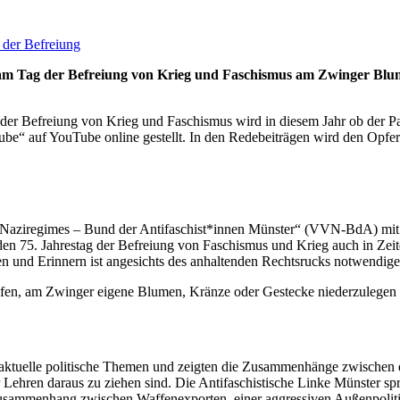
 der Befreiung
am Tag der Befreiung von Krieg und Faschismus am Zwinger Blu
s der Befreiung von Krieg und Faschismus wird in diesem Jahr ob der 
be“ auf YouTube online gestellt. In den Redebeiträgen wird den Opfe
 Naziregimes – Bund der Antifaschist*innen Münster“ (VVN-BdA) mit b
 den 75. Jahrestag der Befreiung von Faschismus und Krieg auch in Z
und Erinnern ist angesichts des anhaltenden Rechtsrucks notwendiger
rufen, am Zwinger eigene Blumen, Kränze oder Gestecke niederzulegen
d aktuelle politische Themen und zeigten die Zusammenhänge zwischen 
ren daraus zu ziehen sind. Die Antifaschistische Linke Münster spric
ammenhang zwischen Waffenexporten, einer aggressiven Außenpolitik d