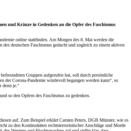
men und Kränze in Gedenken an die Opfer des Faschismus
Pandemie online stattfinden. Am Morgen des 8. Mai werden die
rn des deutschen Faschismus gedacht und zugleich zu einem aktiven
efreundeten Gruppen aufgerufen hat, soll durch persönliche
eiten der Corona-Pandemie würdevoll begangen werden kann“, so
 denn je.“
 und so den Opfern des Faschismus zu gedenken.
diesen auf. Zum Beispiel erklärt Carsten Peters, DGB Münster, wie es
ht zu den Kontinuitäten rechtsterroristischer Anschläge und Morde
es Westens und Fluchtursachen auf und stellte klar, dass