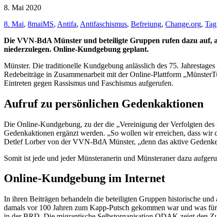
8. Mai 2020
8. Mai
,
8maiMS
,
Antifa
,
Antifaschismus
,
Befreiung
,
Change.org
,
Tag
Die VVN-BdA Münster und beteiligte Gruppen rufen dazu auf, 
niederzulegen. Online-Kundgebung geplant.
Münster. Die traditionelle Kundgebung anlässlich des 75. Jahrestage
Redebeiträge in Zusammenarbeit mit der Online-Plattform „MünsterTu
Eintreten gegen Rassismus und Faschismus aufgerufen.
Aufruf zu persönlichen Gedenkaktionen
Die Online-Kundgebung, zu der die „Vereinigung der Verfolgten des
Gedenkaktionen ergänzt werden. „So wollen wir erreichen, dass wir
Detlef Lorber von der VVN-BdA Münster, „denn das aktive Gedenken 
Somit ist jede und jeder Münsteranerin und Münsteraner dazu aufge
Online-Kundgebung im Internet
In ihren Beiträgen behandeln die beteiligten Gruppen historische un
damals vor 100 Jahren zum Kapp-Putsch gekommen war und was für Leh
in der BRD. Die migrantische Selbstorganisation ODAK zeigt den Zus