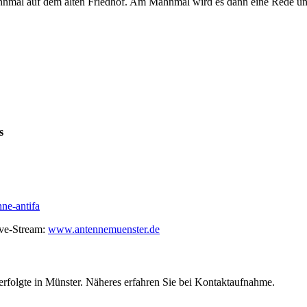
mal auf dem alten Friedhof. Am Mahnmal wird es dann eine Rede un
s
ne-antifa
ive-Stream:
www.antennemuenster.de
folgte in Münster. Näheres erfahren Sie bei Kontaktaufnahme.