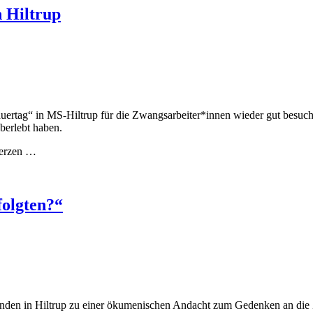
 Hiltrup
auertag“ in MS-Hiltrup für die Zwangsarbeiter*innen wieder gut besu
überlebt haben.
Kerzen …
folgten?“
n in Hiltrup zu einer ökumenischen Andacht zum Gedenken an die Z