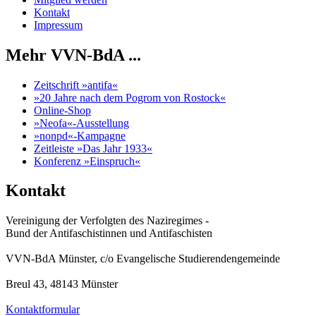
Kontakt
Impressum
Mehr VVN-BdA ...
Zeitschrift »antifa«
»20 Jahre nach dem Pogrom von Rostock«
Online-Shop
»Neofa«-Ausstellung
»nonpd«-Kampagne
Zeitleiste »Das Jahr 1933«
Konferenz »Einspruch«
Kontakt
Vereinigung der Verfolgten des Naziregimes -
Bund der Antifaschistinnen und Antifaschisten
VVN-BdA Münster, c/o Evangelische Studierendengemeinde
Breul 43, 48143 Münster
Kontaktformular