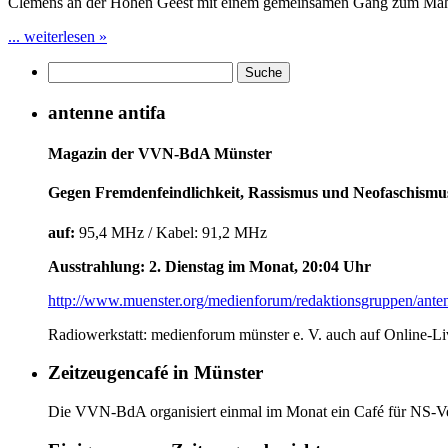
Clemens an der Hohen Geest mit einem gemeinsamen Gang zum Mahn
... weiterlesen »
antenne antifa
Magazin der VVN-BdA Münster
Gegen Fremdenfeindlichkeit, Rassismus und Neofaschismu
auf:
95,4 MHz / Kabel: 91,2 MHz
Ausstrahlung: 2. Dienstag im Monat, 20:04 Uhr
http://www.muenster.org/medienforum/redaktionsgruppen/anten
Radiowerkstatt: medienforum münster e. V. auch auf Online-L
Zeitzeugencafé in Münster
Die VVN-BdA organisiert einmal im Monat ein Café für NS-Ver