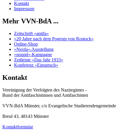
Kontakt
Impressum
Mehr VVN-BdA ...
Zeitschrift »antifa«
»20 Jahre nach dem Pogrom von Rostock«
Online-Shop
»Neofa«-Ausstellung
»nonpd«-Kampagne
Zeitleiste »Das Jahr 1933«
Konferenz »Einspruch«
Kontakt
Vereinigung der Verfolgten des Naziregimes -
Bund der Antifaschistinnen und Antifaschisten
VVN-BdA Münster, c/o Evangelische Studierendengemeinde
Breul 43, 48143 Münster
Kontaktformular