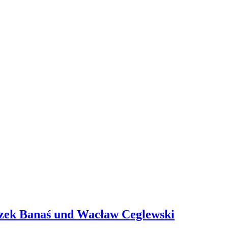
iszek Banaś und Wacław Ceglewski