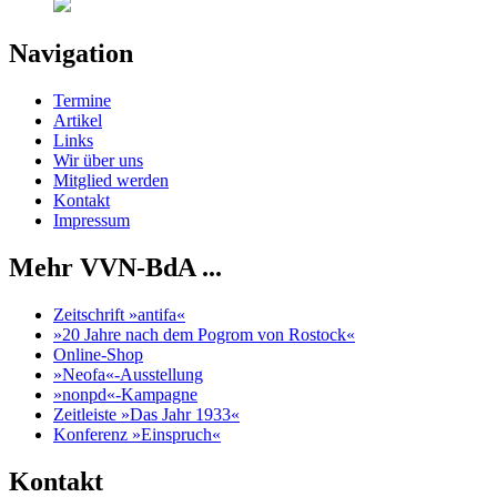
Navigation
Termine
Artikel
Links
Wir über uns
Mitglied werden
Kontakt
Impressum
Mehr VVN-BdA ...
Zeitschrift »antifa«
»20 Jahre nach dem Pogrom von Rostock«
Online-Shop
»Neofa«-Ausstellung
»nonpd«-Kampagne
Zeitleiste »Das Jahr 1933«
Konferenz »Einspruch«
Kontakt