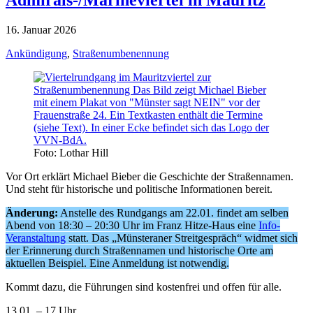
16. Januar 2026
Ankündigung
,
Straßenumbenennung
Foto: Lothar Hill
Vor Ort erklärt Michael Bieber die Geschichte der Straßennamen.
Und steht für historische und politische Informationen bereit.
Änderung:
Anstelle des Rundgangs am 22.01. findet am selben
Abend von 18:30 – 20:30 Uhr im Franz Hitze-Haus eine
Info-
Veranstaltung
statt. Das „Münsteraner Streitgespräch“ widmet sich
der Erinnerung durch Straßennamen und historische Orte am
aktuellen Beispiel. Eine Anmeldung ist notwendig.
Kommt dazu, die Führungen sind kostenfrei und offen für alle.
13.01. – 17 Uhr