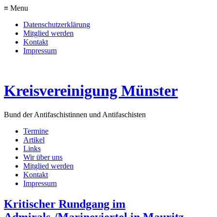
≡ Menu
Datenschutzerklärung
Mitglied werden
Kontakt
Impressum
Kreisvereinigung Münster
Bund der Antifaschistinnen und Antifaschisten
Termine
Artikel
Links
Wir über uns
Mitglied werden
Kontakt
Impressum
Kritischer Rundgang im
Admirals-/Marineviertel in Mauritz